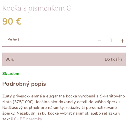
Kocka s písmenkom G
90 €
Jednotková
cena:
−
+
90 €
Do košíka
Skladom
Podrobný popis
Zlatý prívesok-jemná a elegantná kocka vyrobená z 9-karátového
zlata (375/1000), ideálna ako dokonalý detail do vášho šperku.
Nadčasový doplnok pre náramky, retiazky či personalizované
šperky. Nezabudni si ku kocke vybrať náramok alebo retiazku v
sekcii
CUBE náramky