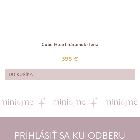
Cube Heart náramok-žena
395 €
DO KOŠÍKA
mini
&
me
mini
&
me
mini
&
me
PRIHLÁSIŤ SA KU ODBERU