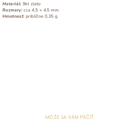
Materiál:
9kt zlato
Rozmery:
cca 4,5 × 4,5 mm
Hmotnosť:
približne 0,35 g
Buďte prvý, kto napíše príspevok k tejto položke.
Pridať komentár
MÔŽE SA VÁM PÁČIŤ