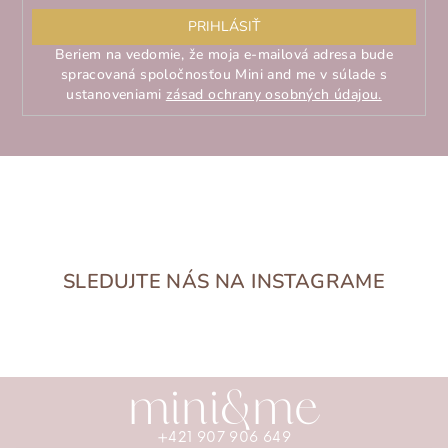
adresa
PRIHLÁSIŤ
Beriem na vedomie, že moja e-mailová adresa bude
spracovaná spoločnosťou Mini and me v súlade s
ustanoveniami
zásad ochrany osobných údajou.
SLEDUJTE NÁS NA INSTAGRAME
Z
mini&me
á
+421 907 906 649
p