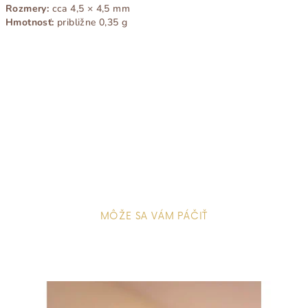
Rozmery:
cca 4,5 × 4,5 mm
Hmotnosť:
približne 0,35 g
Buďte prvý, kto napíše príspevok k tejto položke.
Pridať komentár
MÔŽE SA VÁM PÁČIŤ